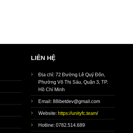
 tham gia mỗi chiến kê sẽ được trang bị vũ khí cựa sắt
ấn công không khoan nhượng.
LIÊN HỆ
Địa chỉ: 72 Đường Lê Quý Đôn,
Phường Võ Thị Sáu, Quận 3, TP.
Hồ Chí Minh
Email:
88ibetdev@gmail.com
Website:
https://unityfc.team
/
Hotline: 0782.514.689