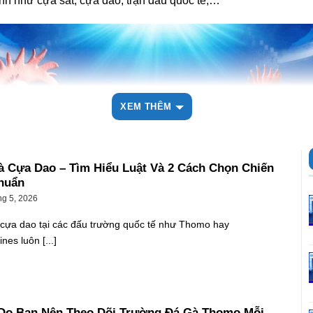
hình như cựa sắt, cựa dao, trận đấu quốc tế,…
XEM THÊM
à Cựa Dao – Tìm Hiểu Luật Và 2 Cách Chọn Chiến
huẩn
g 5, 2026
cựa dao tại các đấu trường quốc tế như Thomo hay
ines luôn [...]
 Do Bạn Nên Theo Dõi Trường Đá Gà Thomo Mỗi