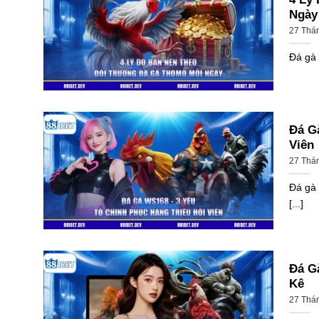
Ngày
27 Thán
Toàn bộ màn giao tranh tại hệ thống đều được truyền 
Đá gà 
Philippines. Từng pha tấn công, ra đòn và chuyển động
Sự phát triển bền vững, mức độ uy tín của sảnh cược t
theo cách riêng.
Đá G
Viên
Sảnh cược
Yếu tố nổi bật
27 Thán
SV368
Sự hợp tác mang đến những màn chọi kê quy m
Đá gà 
S128
Hệ thống nổi bật với quy chuẩn khắt khe, tổ c
[...]
Thomo
Sự kết hợp hoàn chỉnh mang đến không khí thi đấ
3+ bộ môn đá gà 88IBET đỉnh c
Đá G
Kê
Đá gà 88IBET
hội tụ những bộ môn đỉnh cao đến từ cá
27 Thán
nghiệm đầu tư toàn diện. Điển hình: