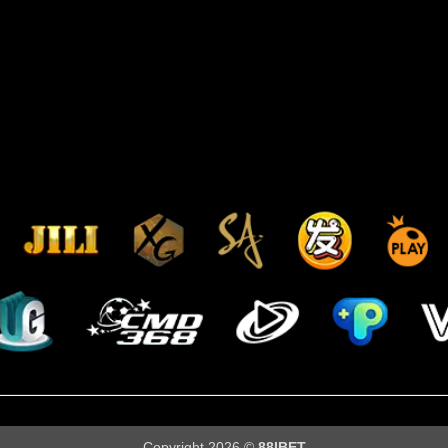
Thể thức cựa sắt tạo nên sự kịch tính, bất ngờ
inh chứng của tinh thần, chiến thuật bất bại. Các sự kiện chọi 
iếp bởi công nghệ hiện đại tạo cảm giác chân thực đến từng k
a chọn lý tưởng tại sảnh game của 88IBET. Những dòng chiến kê 
nh linh hoạt chắc chắn sẽ tạo cảm xúc khó quên dành cho người
 gian ngắn phù hợp với những đối tượng người chơi yêu thích sự
bắt dữ liệu, bạn đã có thể đầu tư và nhận thắng lớn.
Copyright 2026 ©
88IBET