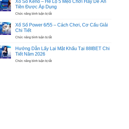
Xổ Số Keno – Hé Lộ 5 Mẹo Chơi Hay Dễ Ăn
Quay
Số
Xổ
Tiền Được Áp Dụng
Tại
Số
Chức năng bình luận bị tắt
ở
88IBET
Thưởng
các đấu trường danh tiếng tại Thái Lan, Campuchia,
Xổ
Có
Jackpot
Số
Xổ Số Power 6/55 – Cách Chơi, Cơ Cấu Giải
Gì
Cực
Keno
Hot
Chi Tiết
Hot
–
–
Chức năng bình luận bị tắt
ở
Hé
ơng hiệu đều góp phần nâng cao trải nghiệm người dùng
Hé
Xổ
Lộ
Lộ
Số
Hướng Dẫn Lấy Lại Mật Khẩu Tại 88IBET Chi
5
Jackpot
Power
Mẹo
Tiết Năm 2026
Cực
6/55
Chơi
Hấp
Chức năng bình luận bị tắt
ở
–
Hay
Dẫn
Hướng
Cách
Dễ
Dẫn
Chơi,
Ăn
Lấy
Cơ
Tiền
Lại
Cấu
Được
Mật
Giải
Áp
Khẩu
Chi
Dụng
Tại
Tiết
88IBET
Chi
Tiết
ọn các thể thức từ cơ bản đến nâng cao cùng trải
Năm
2026