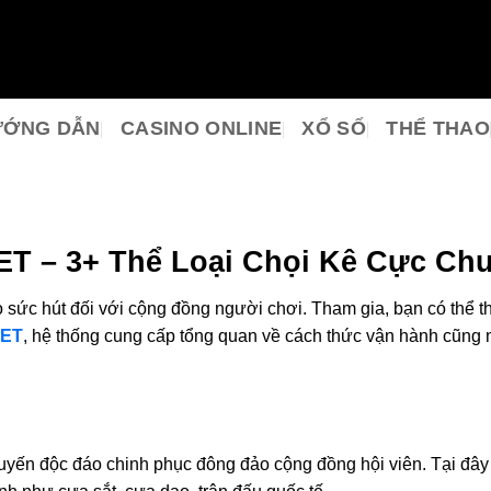
ƯỚNG DẪN
CASINO ONLINE
XỔ SỐ
THỂ THAO
ET – 3+ Thể Loại Chọi Kê Cực Ch
o sức hút đối với cộng đồng người chơi. Tham gia, bạn có thể t
BET
, hệ thống cung cấp tổng quan về cách thức vận hành cũng
tuyến độc đáo chinh phục đông đảo cộng đồng hội viên. Tại đây b