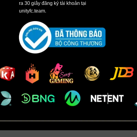
ra 30 giây đăng ký tài khoản tại
unityfc.team.
Hình thức thi đấu cập nhật tại sảnh
đá gà 88IBET
là m
khác nhau. Từng đòn đánh, đợt phản công được trực t
Đá gà tre
Nếu yêu thích sự tinh tế, tốc độ, đá gà tre luôn là lự
diễn ra bất ngờ, đầy kịch tính. Sự thông minh, lối đá
Mỗi màn so tài trực tiếp tại sảnh
đá gà 88IBET
có thời
cung cấp theo thời gian thực. Chỉ cần tham khảo, nắm 
Đá gà nòi