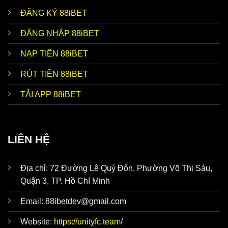
Khi tham gia, hội viên sẽ dự đoán kết quả cuối cùng qua
ĐĂNG KÝ 88iBET
nhiều hình thức như con số hoặc màu sắc. Nhờ sự đa
dạng trong phong cách đặt cược mà trò chơi này dễ dàng
ĐĂNG NHẬP 88iBET
tạo ấn tượng với khách hàng.
NẠP TIỀN 88iBET
Kết luận
RÚT TIỀN 88iBET
Live Casino 88IBET
mang đến cho hội viên không gian
TẢI APP 88iBET
giải trí đỉnh cao với nhiều tựa game nổi tiếng, cho phép
bạn lựa chọn thoải mái. Thông qua bài viết vừa rồi,
88IBET đã giới thiệu đầy đủ thông tin về sảnh game bao
gồm cả hệ thống sản phẩm và các ưu điểm của nơi này.
LIÊN HỆ
Nếu quý khách đang muốn thư giãn đầu óc sau những giờ
làm việc vất vả thì hãy nhanh chóng truy cập website để
Địa chỉ: 72 Đường Lê Quý Đôn, Phường Võ Thị Sáu,
tận hưởng các hoạt động thú vị tại đây.
Quận 3, TP. Hồ Chí Minh
Email:
88ibetdev@gmail.com
Website:
https://unityfc.team
/