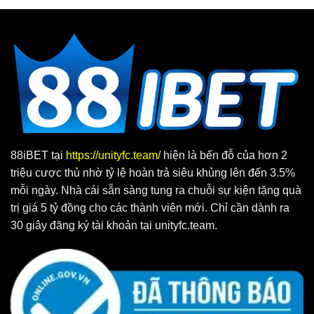
Mật
Giải
Áp
Khẩu
Chi
Banker
Đặt cược nhà cái thắng
1:0.95
Dụng
Tại
Tiết
88IBET
Lựa chọn dành cho những ai tin người
Player
1:1
Chi
chơi thắng
Tiết
Năm
Tie
Dự đoán hai bên hòa nhau
1:8
2026
Blackjack
Blackjack đòi hỏi khách hàng phải có chiến thuật cùng một
số hiểu biết nhất định về trò chơi trước khi tham gia. Mục
88iBET tại
https://unityfc.team/
hiện là bến đỗ của hơn 2
tiêu của tựa game này là đạt được gần 21 điểm nhất
triệu cược thủ nhờ tỷ lệ hoàn trả siêu khủng lên đến 3.5%
nhưng tuyệt đối không được vượt quá giới hạn này.
mỗi ngày. Nhà cái sẵn sàng tung ra chuỗi sự kiện tặng quà
Blackjack được vận hành trên bộ bài Tây quen thuộc với
trị giá 5 tỷ đồng cho các thành viên mới. Chỉ cần dành ra
cách tính điểm như sau:
30 giây đăng ký tài khoản tại unityfc.team.