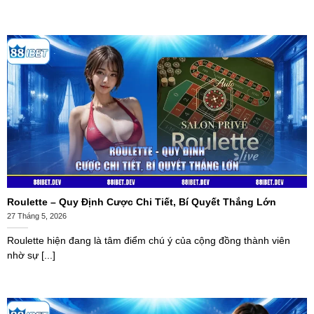
Những lý do giúp sân chơi thu hút hội viên
Live Casino 88IBET
sở hữu vô số ưu điểm nổi bật nên
không có gì ngạc nhiên khi nơi đây thu hút nhiều sự chú ý
của hội viên. Hãy điểm qua một vài điểm cộng của sân
chơi thông qua nội dung sau:
Giao diện đẹp mắt: Sảnh game được thiết kế với bố cục
khoa học, giúp người dùng dễ dàng tìm kiếm sản phẩm
yêu thích. Ngoài ra, hệ thống còn có hình ảnh sắc nét cùng
hiệu ứng mượt mà mang đến cảm giác chuyên nghiệp hơn
khi trải nghiệm.
Roulette – Quy Định Cược Chi Tiết, Bí Quyết Thắng Lớn
Đa dạng tựa game: Website cung cấp hàng loạt trò chơi
27 Tháng 5, 2026
nổi tiếng nhằm đáp ứng nhu cầu của đông đảo hội viên.
Roulette hiện đang là tâm điểm chú ý của cộng đồng thành viên
Casino hợp tác cùng nhiều nhà phát hành khác nhau với
nhờ sự [...]
mong muốn bổ sung thêm các tựa game mới để khách
hàng có nhiều lựa chọn hơn khi tham gia.
Đảm bảo công bằng: Toàn bộ kết quả tại đây đều được hệ