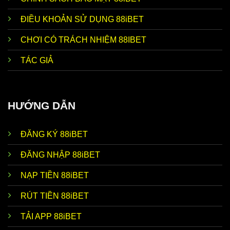
ĐIỀU KHOẢN SỬ DỤNG 88iBET
CHƠI CÓ TRÁCH NHIỆM 88IBET
TÁC GIẢ
HƯỚNG DẪN
ĐĂNG KÝ 88iBET
ĐĂNG NHẬP 88iBET
NẠP TIỀN 88iBET
RÚT TIỀN 88iBET
TẢI APP 88iBET