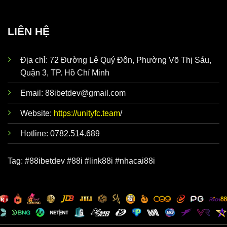
LIÊN HỆ
Địa chỉ: 72 Đường Lê Quý Đôn, Phường Võ Thị Sáu,
Quận 3, TP. Hồ Chí Minh
Email:
88ibetdev@gmail.com
Website:
https://unityfc.team
/
Hotline: 0782.514.689
Tag: #88ibetdev #88i #link88i #nhacai88i