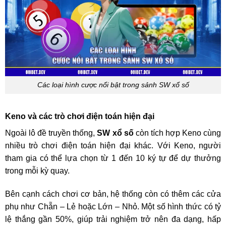
Các loại hình cược nổi bật trong sảnh SW xổ số
Keno và các trò chơi điện toán hiện đại
Ngoài lô đề truyền thống,
SW xổ số
còn tích hợp Keno cùng
nhiều trò chơi điện toán hiện đại khác. Với Keno, người
tham gia có thể lựa chọn từ 1 đến 10 ký tự để dự thưởng
trong mỗi kỳ quay.
Bên cạnh cách chơi cơ bản, hệ thống còn có thêm các cửa
phụ như Chẵn – Lẻ hoặc Lớn – Nhỏ. Một số hình thức có tỷ
lệ thắng gần 50%, giúp trải nghiệm trở nên đa dạng, hấp