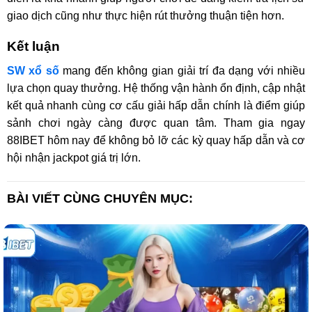
giao dịch cũng như thực hiện rút thưởng thuận tiện hơn.
Kết luận
SW xổ số
mang đến không gian giải trí đa dạng với nhiều
lựa chọn quay thưởng. Hệ thống vận hành ổn định, cập nhật
kết quả nhanh cùng cơ cấu giải hấp dẫn chính là điểm giúp
sảnh chơi ngày càng được quan tâm. Tham gia ngay
88IBET hôm nay để không bỏ lỡ các kỳ quay hấp dẫn và cơ
hội nhận jackpot giá trị lớn.
BÀI VIẾT CÙNG CHUYÊN MỤC: