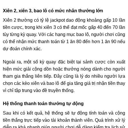
Xiên 2, xiên 3, bao lô có mức nhân thưởng lớn
Xiên 2 thường có tỷ lệ jackpot dao động khoảng gấp 10 lần
tiền cược, trong khi xiên 3 có thể đạt mốc gấp 40 đến 70 lần
tùy từng kỳ quay. Với các hạng mục bao lô, người chơi cũng
có thể nhận mức thanh toán từ 1 ăn 80 đến hơn 1 ăn 90 nếu
dự đoán chính xác.
Ngoài ra, một số kỳ quay đặc biệt tại sảnh cược còn xuất
hiện mức giải cộng dồn hoặc thưởng nóng dành cho người
tham gia thắng liên tiếp. Đây cũng là lý do nhiều người lựa
chọn các kèo xiên và bao lô để gia tăng giá trị nhận tiền thay
vì chỉ tập trung vào đề truyền thống.
Hệ thống thanh toán thưởng tự động
Sau khi có kết quả, hệ thống sẽ tự động tính toán và cộng
tiền thắng trực tiếp vào tài khoản thành viên. Quá trình xử lý
diễn ra khá nhanh giúp người chơi dễ dàng kiểm tra lịch sử