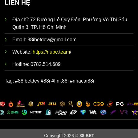
LIÊN HỆ
Địa chỉ: 72 Đường Lê Quý Đôn, Phường Võ Thị Sáu,
Quận 3, TP. Hồ Chí Minh
Email:
88ibetdev@gmail.com
Website:
https://nube.team
/
Hotline: 0782.514.689
Tag: #88ibetdev #88i #link88i #nhacai88i
Copyright 2026 ©
88IBET