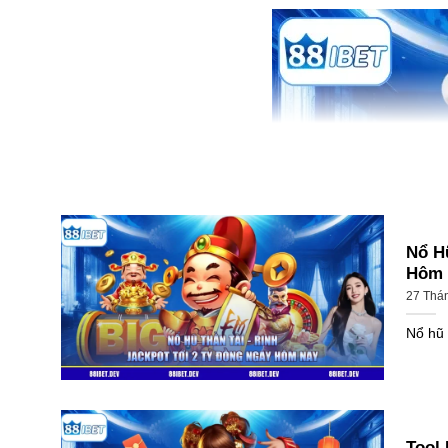
Nổ Hũ
Hôm 
27 Thán
Nổ hũ 
Tool