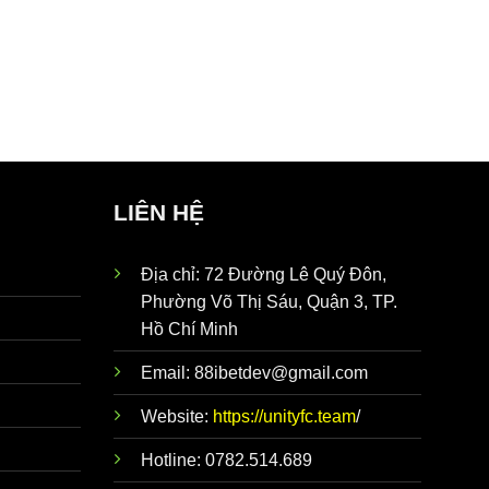
ác máy game truyền thống, chủ đề kẹo ngọt áp dụng cơ
lên đến x100 nguồn vốn.
LIÊN HỆ
Địa chỉ: 72 Đường Lê Quý Đôn,
Phường Võ Thị Sáu, Quận 3, TP.
Hồ Chí Minh
Email:
88ibetdev@gmail.com
Website:
https://unityfc.team
/
Hotline: 0782.514.689