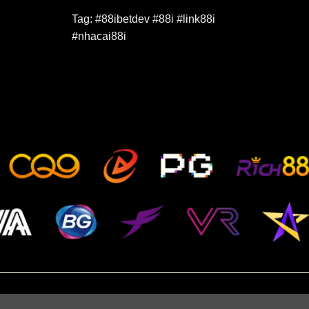
Tag: #88ibetdev #88i #link88i
#nhacai88i
 Zeus sẽ ban tặng các viên đá quý với hệ số nhân ấn
ng linh hoạt.
ợng mạnh mẽ nhờ sự đầu tư, chú trọng các tính năng