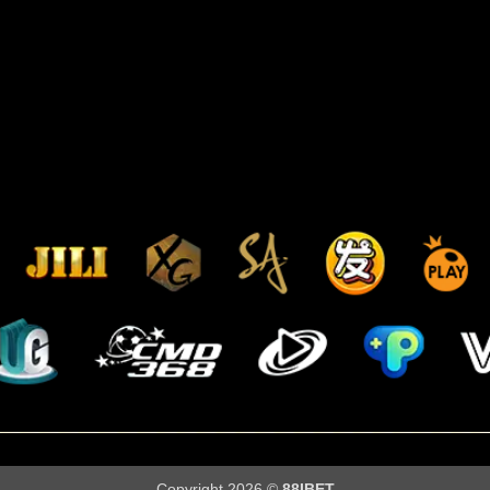
Thế giới kẹo ngọt tái hiện trong game Sweet Bonanza
pics
y Lạp mang bạn đến với đỉnh núi huyền thoại. Tại đây, vị thần
 bản cũng trang bị tính năng Tumble tạo nhiều cơ hội chiến thắ
t Princess
 chắc chắn sẽ là lựa chọn tuyệt vời nhất. Phiên bản gây ấn tư
 bạn đã có thể nhận chiến thắng hấp dẫn.
chế mua vòng quay miễn phí linh hoạt.
Copyright 2026 ©
88IBET