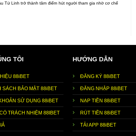
u Tứ Linh trở thành tâm điểm hút người tham gia nhờ cơ chế
nza
 nhất nhờ thiết kế giao diện rực rỡ, đầy màu sắc. Khác với c
ng kẹo mút khổng lồ rơi xuống, hệ thống kích hoạt hệ số nhân 
ÚNG TÔI
HƯỚNG DẪN
THIỆU 88iBET
ĐĂNG KÝ 88iBET
 SÁCH BẢO MẬT 88iBET
ĐĂNG NHẬP 88iBET
KHOẢN SỬ DỤNG 88iBET
NẠP TIỀN 88iBET
CÓ TRÁCH NHIỆM 88IBET
RÚT TIỀN 88iBET
IẢ
TẢI APP 88iBET