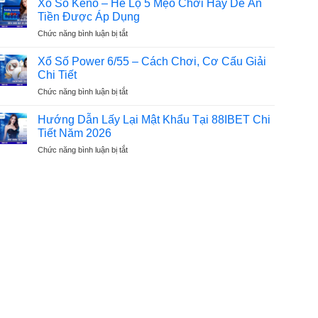
Xổ Số Keno – Hé Lộ 5 Mẹo Chơi Hay Dễ Ăn
Quay
Số
Xổ
Tiền Được Áp Dụng
Tại
Số
lot gây ấn tượng với đa dạng chủ đề, nội dung phong
Chức năng bình luận bị tắt
ở
88IBET
Thưởng
ận chiến thắng khủng.
Xổ
Có
Jackpot
Số
Xổ Số Power 6/55 – Cách Chơi, Cơ Cấu Giải
Gì
Cực
Keno
Hot
Chi Tiết
Hot
ển hình:
–
–
Chức năng bình luận bị tắt
ở
Hé
Hé
Xổ
Lộ
Lộ
Số
Hướng Dẫn Lấy Lại Mật Khẩu Tại 88IBET Chi
5
Jackpot
Power
Mẹo
Tiết Năm 2026
Cực
thoại.
6/55
Chơi
Hấp
Chức năng bình luận bị tắt
ở
–
Hay
Dẫn
Hướng
Cách
Dễ
Dẫn
Chơi,
Ăn
him ảnh.
Lấy
Cơ
Tiền
Lại
Cấu
Được
Mật
Giải
Áp
Khẩu
Chi
Dụng
Tại
Tiết
88IBET
Chi
Tiết
Năm
n slot game mở ra loạt giải thưởng khổng lồ cùng trải
2026