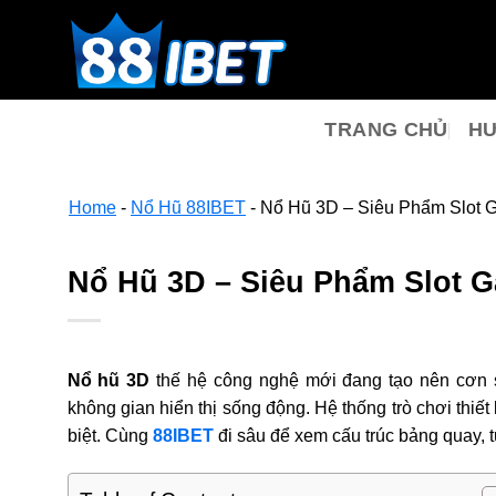
TRANG CHỦ
H
Home
-
Nổ Hũ 88IBET
-
Nổ Hũ 3D – Siêu Phẩm Slot
Nổ Hũ 3D – Siêu Phẩm Slot 
Nổ hũ 3D
thế hệ công nghệ mới đang tạo nên cơn 
không gian hiển thị sống động. Hệ thống trò chơi thiế
biệt. Cùng
88IBET
đi sâu để xem cấu trúc bảng quay, t