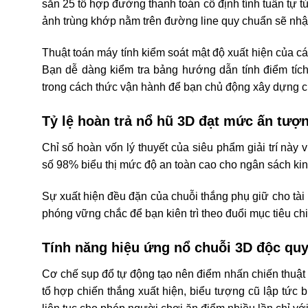
sẵn 25 tổ hợp đường thanh toán cố định tính tuần tự từ
ảnh trùng khớp nằm trên đường line quy chuẩn sẽ nh
Thuật toán máy tính kiểm soát mật độ xuất hiện của c
Bạn dễ dàng kiểm tra bảng hướng dẫn tính điểm tích
trong cách thức vận hành để bạn chủ động xây dựng ch
Tỷ lệ hoàn trả nổ hũ 3D đạt mức ấn tượ
Chỉ số hoàn vốn lý thuyết của siêu phẩm giải trí này
số 98% biểu thị mức độ an toàn cao cho ngân sách kinh
Sự xuất hiện đều đặn của chuỗi thắng phụ giữ cho tài k
phóng vững chắc để bạn kiên trì theo đuổi mục tiêu ch
Tính năng hiệu ứng nổ chuỗi 3D độc qu
Cơ chế sụp đổ tự động tạo nên điểm nhấn chiến thuật 
tổ hợp chiến thắng xuất hiện, biểu tượng cũ lập tức