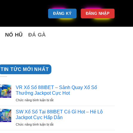
ĐĂNG KÝ
ĐĂNG NHẬP
NỔ HŨ
ĐÁ GÀ
TIN TỨC MỚI NHẤT
VR Xổ Số 88IBET – Sảnh Quay Xổ Số
Thưởng Jackpot Cực Hot
Chức năng bình luận bị tắt
ở
VR
Xổ
SW Xổ Số Tại 88IBET Có Gì Hot – Hé Lộ
Số
Jackpot Cực Hấp Dẫn
88IBET
Chức năng bình luận bị tắt
ở
–
SW
Sảnh