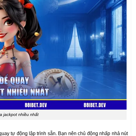
a jackpot nhiều nhất
quay tự động lập trình sẵn. Bạn nên chủ động nhấp nhả nút