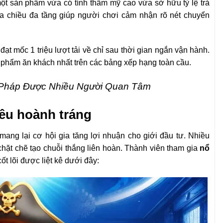
 sản phẩm vừa có tính thẩm mỹ cao vừa sở hữu tỷ lệ trả
a chiều đa tầng giúp người chơi cảm nhận rõ nét chuyển
t mốc 1 triệu lượt tải về chỉ sau thời gian ngắn vận hành.
 phẩm ăn khách nhất trên các bảng xếp hạng toàn cầu.
 Pháp Được Nhiều Người Quan Tâm
êu hoành tráng
ang lại cơ hội gia tăng lợi nhuận cho giới đầu tư. Nhiều
chặt chẽ tạo chuỗi thắng liên hoàn. Thành viên tham gia
nổ
ốt lõi được liệt kê dưới đây: