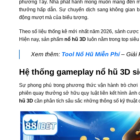
phương Tây. Nhà phát hành mong muốn mang đến một
thưởng hấp dẫn. Sự chuyển dịch sang không gian b
động mượt mà của biểu tượng.
Theo số liệu thống kê mới nhất năm 2026, sảnh cược đạ
Hiện nay, sản phẩm
nổ hũ 3D
luôn nằm trong top siêu
Xem thêm:
Tool Nổ Hũ Miễn Phí
– Giải
Hệ thống gameplay nổ hũ 3D si
Sự phong phú trong phương thức vận hành trò chơi m
phiên quay thưởng sở hữu quy luật liên kết hình ảnh 
hũ 3D
cần phân tích sâu sắc những thông số kỹ thuật c